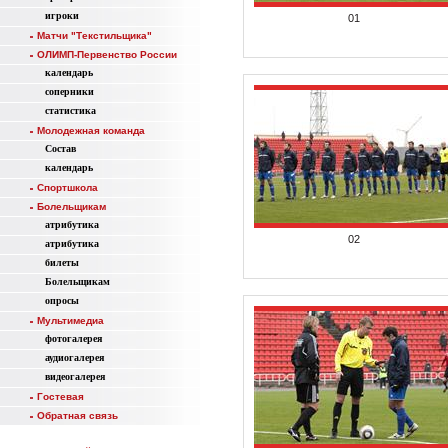
игроки
01
Матчи "Текстильщика"
ОЛИМП-Первенство России
календарь
соперники
статистика
Молодежная команда
Состав
календарь
Спортшкола
Болельщикам
атрибутика
02
атрибутика
билеты
Болельщикам
опросы
Мультимедиа
фотогалерея
аудиогалерея
видеогалерея
Гостевая
Обратная связь