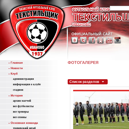
ФОТОГАЛЕРЕЯ
Главная
Новости
Клуб
администрация
Список разделов
информация о клубе
стадион
История
aрхив матчей
все футболисты
все тренеры
все сезоны
Основная команда
тренерский штаб