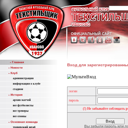
Главная
Вход для зарегистрированны
Новости
Клуб
администрация
информация о клубе
стадион
логин
История
aрхив матчей
пароль
все футболисты
(!) Не забывайте соблюдать р
все тренеры
все сезоны
Основная команда
Вы забыли пароль или л
тренерский штаб