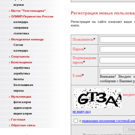
игроки
Матчи "Текстильщика"
Регистрация новых пользова
ОЛИМП-Первенство России
Регистрация на сайте означает ваше
календарь
книги.
соперники
статистика
Пользователь
*
Молодежная команда
Состав
Пароль
*
календарь
Спортшкола
Подтверждение
пароля
*
Болельщикам
атрибутика
атрибутика
E-mail
*
Внимание! Вводите п
билеты
сообщение с Вашими р
Болельщикам
опросы
введите
Мультимедиа
фотогалерея
аудиогалерея
не вижу код
видеогалерея
Гостевая
с
правилами посещения гостевой кн
Обратная связь