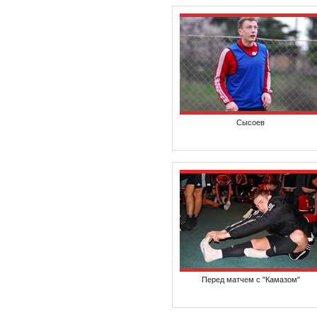
Сысоев
Перед матчем с "Камазом"