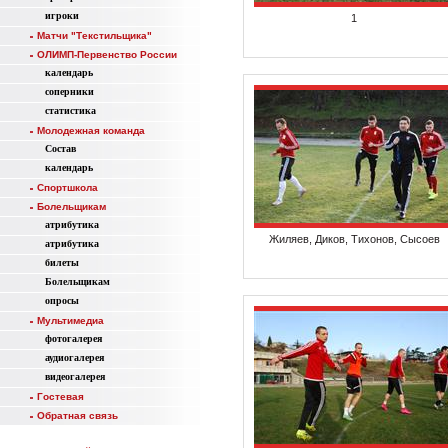
игроки
1
Матчи "Текстильщика"
ОЛИМП-Первенство России
календарь
соперники
статистика
Молодежная команда
Состав
календарь
Спортшкола
Болельщикам
атрибутика
Жиляев, Диков, Тихонов, Сысоев
атрибутика
билеты
Болельщикам
опросы
Мультимедиа
фотогалерея
аудиогалерея
видеогалерея
Гостевая
Обратная связь