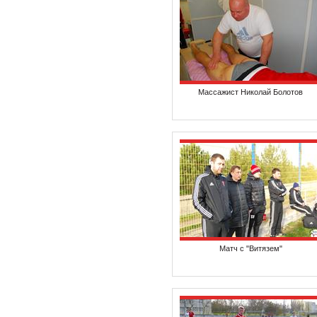
Массажист Николай Болотов
Матч с "Витязем"