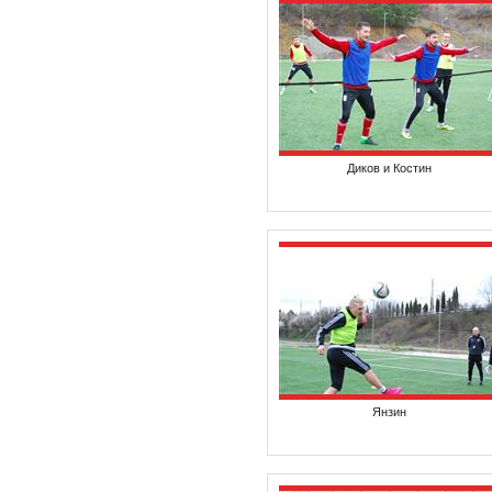
Диков и Костин
Янзин