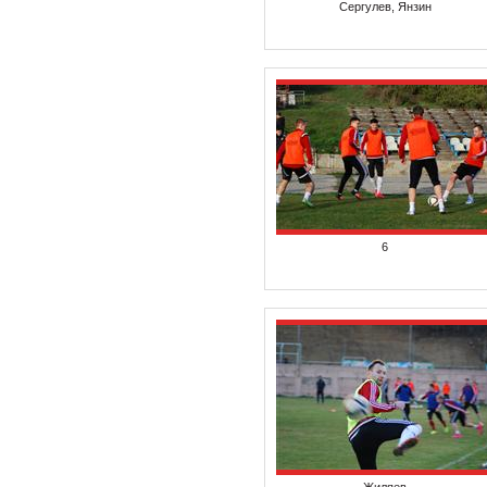
Сергулев, Янзин
6