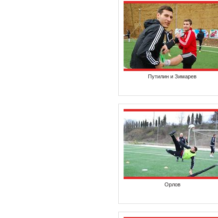
Путилин и Зимарев
Орлов