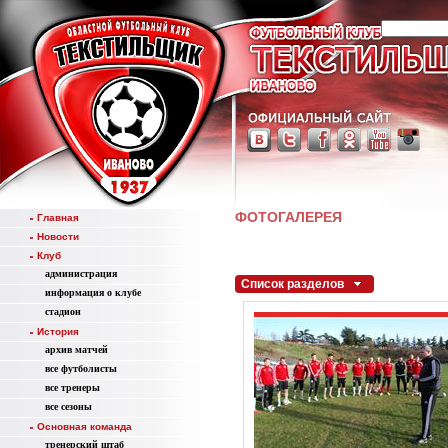
ФОТОГАЛЕРЕЯ
Главная
Новости
Клуб
администрация
Список разделов
информация о клубе
стадион
История
aрхив матчей
все футболисты
все тренеры
все сезоны
Основная команда
тренерский штаб