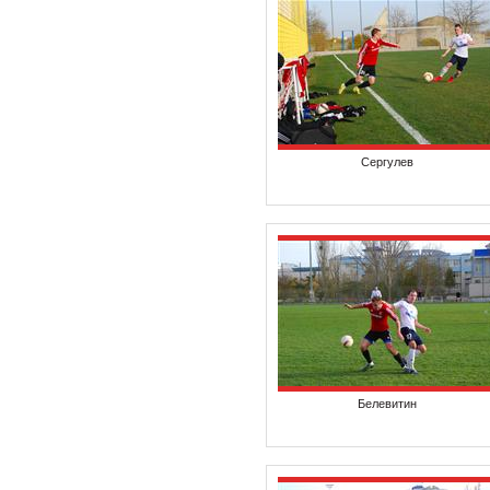
Сергулев
Белевитин