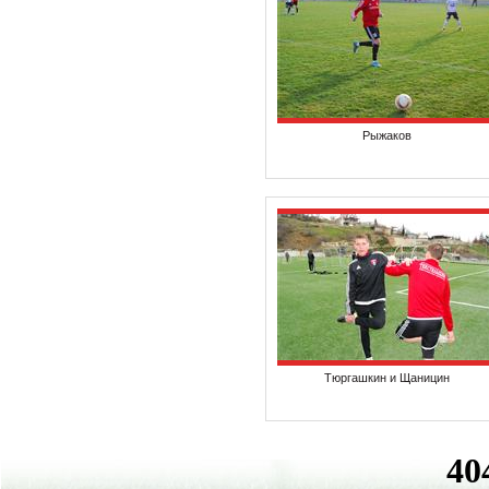
Рыжаков
Тюргашкин и Щаницин