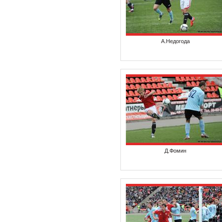
А.Недогода
Д.Фомин