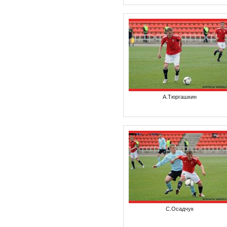
А.Тюргашкин
С.Осадчук