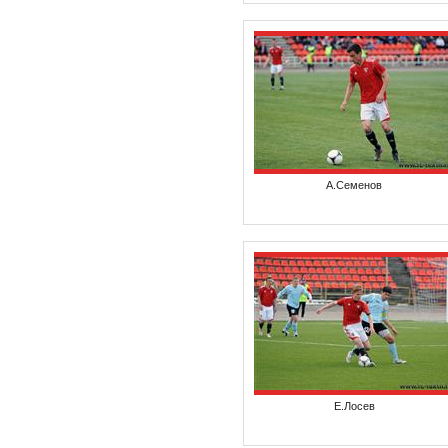
А.Семенов
Е.Лосев