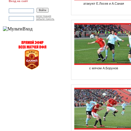
Вход на сайт
атакуют Е.Лосев и А.Саная
регистрация
забыли пароль
с мячом А.Борунов