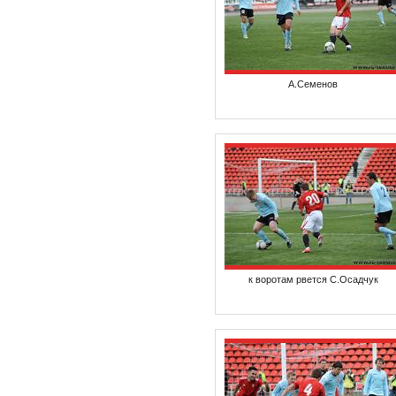
А.Семенов
к воротам рвется С.Осадчук