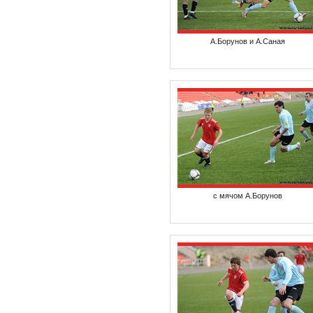
А.Борунов и А.Саная
с мячом А.Борунов