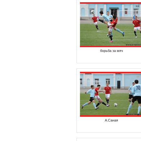
борьба за мяч
А.Саная