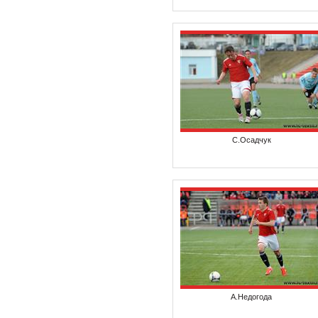
С.Осадчук
А.Недогода