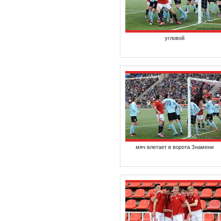
угловой
мяч влетает в ворота Знамени