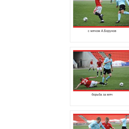
с мячом А.Борунов
борьба за мяч