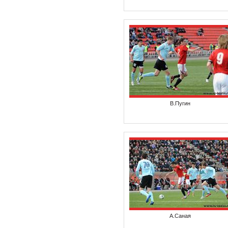
В.Пугин
А.Саная