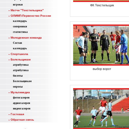
игроки
ФК Текстильщик
Матчи "Текстильщика"
ОЛИМП-Первенство России
календарь
соперники
статистика
Молодежная команда
Состав
календарь
Спортшкола
Болельщикам
атрибутика
выбор ворот
атрибутика
билеты
Болельщикам
опросы
Мультимедиа
фотогалерея
аудиогалерея
видеогалерея
Гостевая
Обратная связь