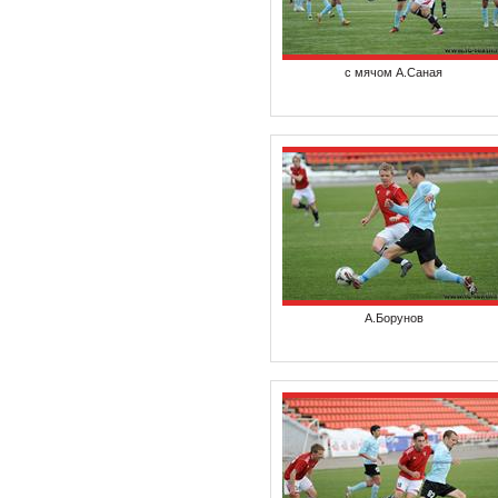
с мячом А.Саная
А.Борунов