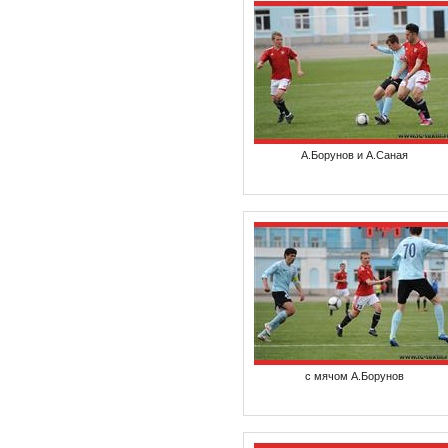
А.Борунов и А.Саная
с мячом А.Борунов