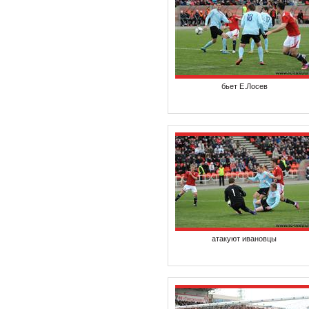
бьет Е.Лосев
атакуют ивановцы