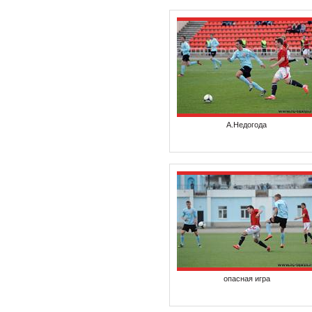
А.Недогода
опасная игра