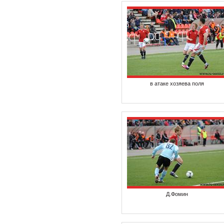
в атаке хозяева поля
Д.Фомин