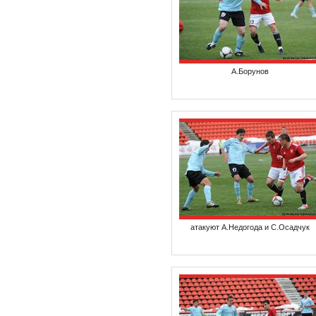
А.Борунов
атакуют А.Недогода и С.Осадчук