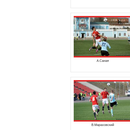
А.Саная
В.Мараховский