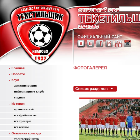
ФОТОГАЛЕРЕЯ
Главная
Новости
Клуб
администрация
Список разделов
информация о клубе
стадион
История
aрхив матчей
все футболисты
все тренеры
все сезоны
Основная команда
тренерский штаб