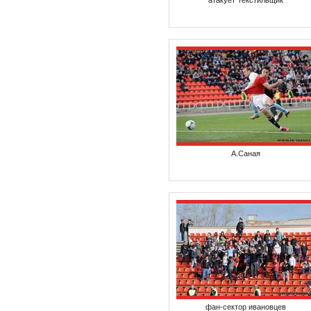
атакует Текстильщик
А.Саная
фан-сектор ивановцев