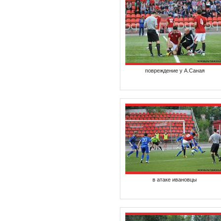
повреждение у А.Саная
в атаке ивановцы