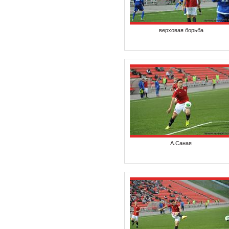
верховая борьба
А.Саная