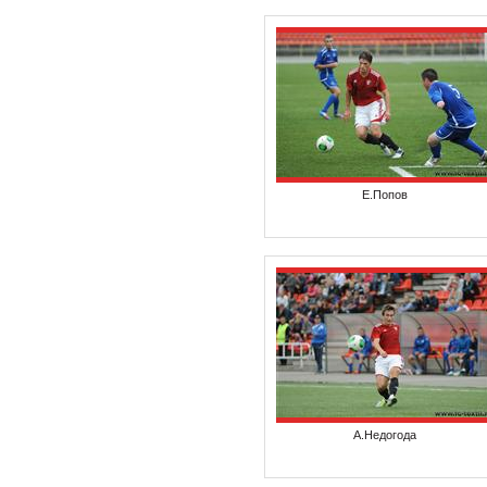
Е.Попов
А.Недогода