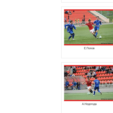
Е.Попов
А.Недогода