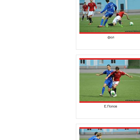
фол
Е.Попов