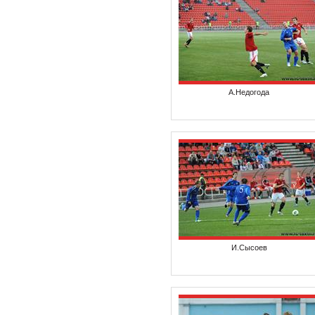
А.Недогода
И.Сысоев