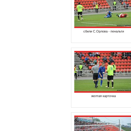
сбили С.Орлова - пенальти
желтая карточка