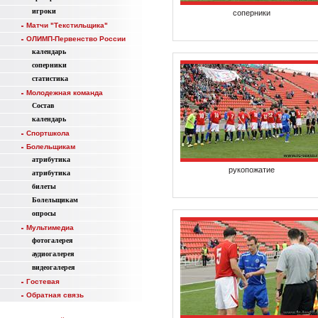
игроки
соперники
Матчи "Текстильщика"
ОЛИМП-Первенство России
календарь
соперники
статистика
Молодежная команда
Состав
календарь
Спортшкола
Болельщикам
атрибутика
рукопожатие
атрибутика
билеты
Болельщикам
опросы
Мультимедиа
фотогалерея
аудиогалерея
видеогалерея
Гостевая
Обратная связь