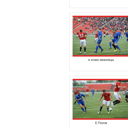
в атаке ивановцы
Е.Попов