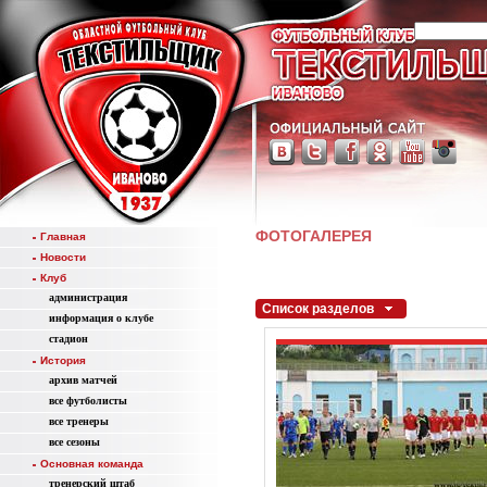
ФОТОГАЛЕРЕЯ
Главная
Новости
Клуб
администрация
Список разделов
информация о клубе
стадион
История
aрхив матчей
все футболисты
все тренеры
все сезоны
Основная команда
тренерский штаб