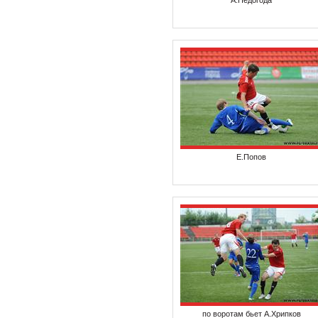
А.Недогода
Е.Попов
по воротам бьет А.Хрипков