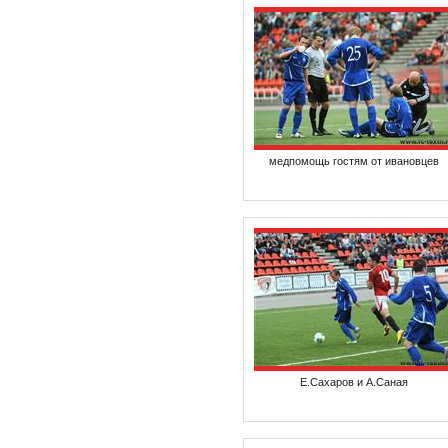
медпомощь гостям от ивановцев
Е.Сахаров и А.Саная