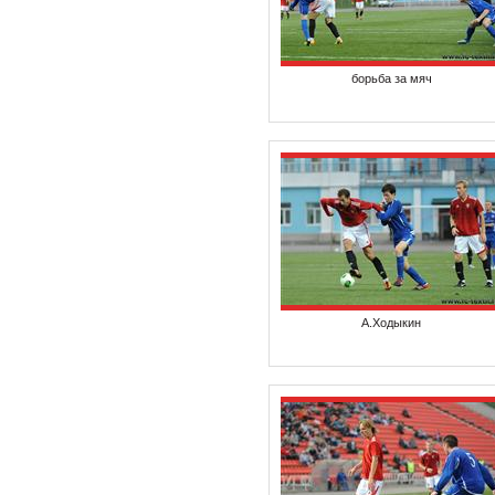
борьба за мяч
А.Ходыкин