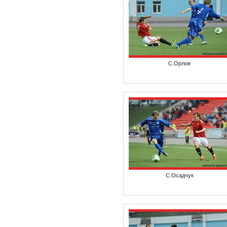
С.Орлов
С.Осадчук