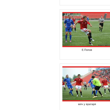
Е.Попов
мяч у вратаря