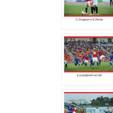
С.Осадчук и Е.Лосев
в штрафной гостей