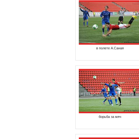
в полете А.Саная
борьба за мяч