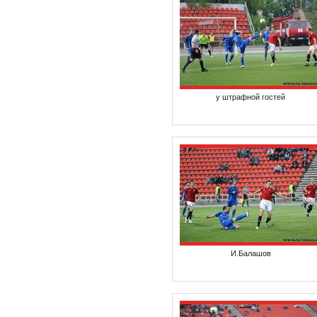
у штрафной гостей
И.Балашов