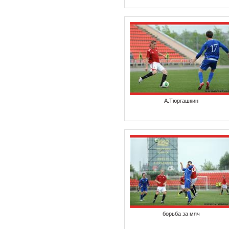
А.Тюргашкин
борьба за мяч