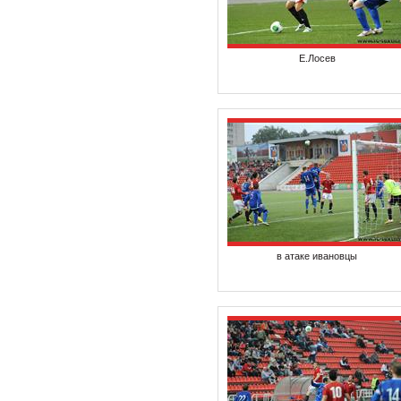
Е.Лосев
в атаке ивановцы