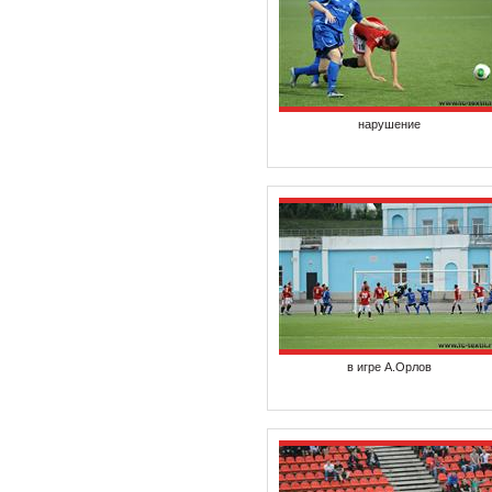
нарушение
в игре А.Орлов