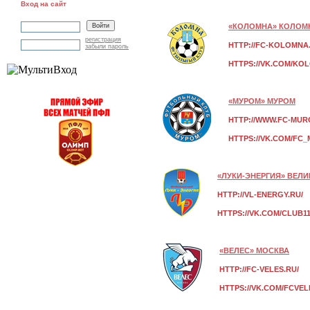
Вход на сайт
«КОЛОМНА» КОЛОМ
регистрация
HTTP://FC-KOLOMNA
забыли пароль
HTTPS://VK.COM/KO
«МУРОМ» МУРОМ
HTTP://WWW.FC-MUR
HTTPS://VK.COM/FC
«ЛУКИ-ЭНЕРГИЯ» ВЕЛИ
HTTP://VL-ENERGY.RU/
HTTPS://VK.COM/CLUB11
«ВЕЛЕС» МОСКВА
HTTP://FC-VELES.RU/
HTTPS://VK.COM/FCVEL