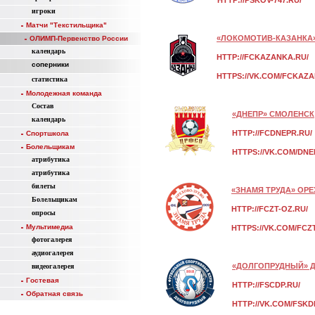
HTTP://PSKOV-747.RU/
игроки
Матчи "Текстильщика"
«ЛОКОМОТИВ-КАЗАНКА
ОЛИМП-Первенство России
календарь
HTTP://FCKAZANKA.RU/
соперники
HTTPS://VK.COM/FCKAZ
статистика
Молодежная команда
Состав
«ДНЕПР» СМОЛЕНСК
календарь
HTTP://FCDNEPR.RU/
Спортшкола
Болельщикам
HTTPS://VK.COM/DN
атрибутика
атрибутика
билеты
«ЗНАМЯ ТРУДА» ОР
Болельщикам
HTTP://FCZT-OZ.RU/
опросы
Мультимедиа
HTTPS://VK.COM/FCZ
фотогалерея
аудиогалерея
«ДОЛГОПРУДНЫЙ» 
видеогалерея
Гостевая
HTTP://FSCDP.RU/
Обратная связь
HTTP://VK.COM/FSKD