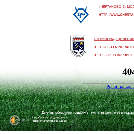
«ЧЕРТАНОВО-2» МО
HTTP://WWW.CHERTA
«ЛЕНИНГРАДЕЦ» ЛЕНИН
HTTP://FC-LENINGRADE
HTTPS://VK.COM/PUBLIC
Региональная
Если вы обнаружили ошибку в тексте, выделите её и нажм
Разработка и продвижение —
интернет-агентство IT-Studio