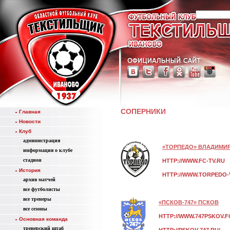
СОПЕРНИКИ
Главная
Новости
Клуб
администрация
«ТОРПЕДО» ВЛАДИМИ
информация о клубе
стадион
HTTP://WWW.FC-TV.RU
История
HTTP://WWW.TORPEDO-
aрхив матчей
все футболисты
все тренеры
«ПСКОВ-747» ПСКОВ
все сезоны
HTTP://WWW.747PSKOV.F
Основная команда
тренерский штаб