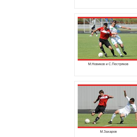
М.Новиков и С.Пестряков
М.Захаров