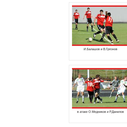
И.Балашов и В.Грязнов
в атаке О.Медников и Р.Данилов