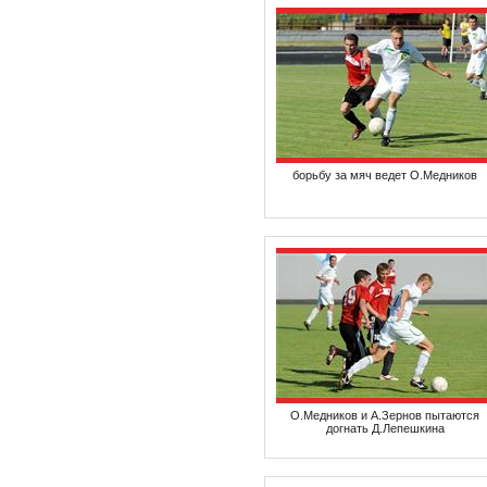
борьбу за мяч ведет О.Медников
О.Медников и А.Зернов пытаются
догнать Д.Лепешкина