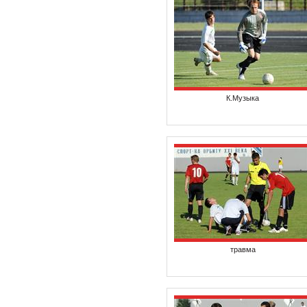
К.Музыка
травма