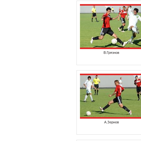
В.Грязнов
А.Зернов