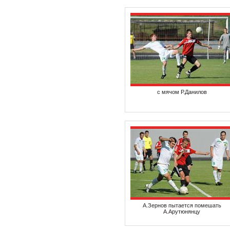
с мячом Р.Данилов
А.Зернов пытается помешать
А.Арутюнянцу