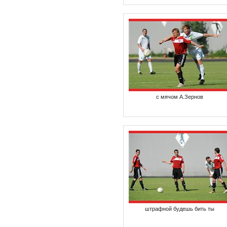
с мячом А.Зернов
штрафной будешь бить ты