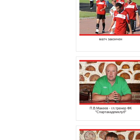
матч закончен
П.В.Макеев - гл.тренер ФК
"Спартакадемклуб"