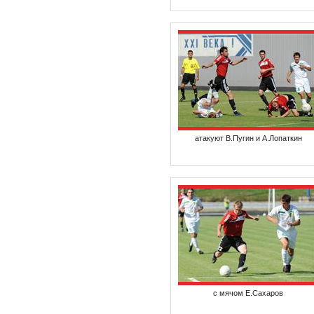
атакуют В.Пугин и А.Лопаткин
с мячом Е.Сахаров