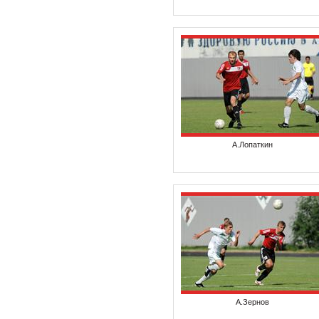
А.Лопаткин
А.Зернов