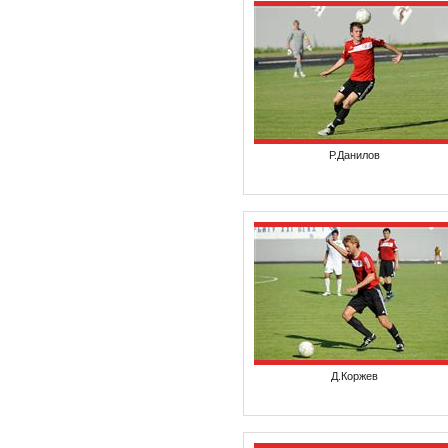
Р.Данилов
Д.Коржев