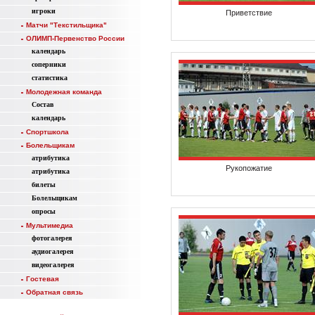
игроки
Приветствие
Матчи "Текстильщика"
ОЛИМП-Первенство России
календарь
соперники
статистика
Молодежная команда
Состав
календарь
Спортшкола
Болельщикам
атрибутика
Рукопожатие
атрибутика
билеты
Болельщикам
опросы
Мультимедиа
фотогалерея
аудиогалерея
видеогалерея
Гостевая
Обратная связь