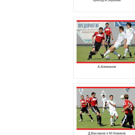
проход А.Зернова
А.Алеманов
Д.Вахлаков и М.Новиков