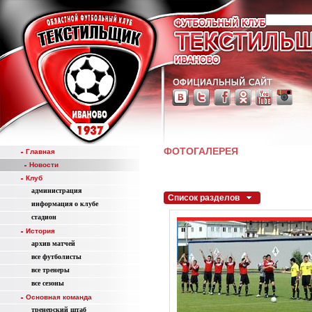
ФОТОГАЛЕРЕЯ
Главная
Новости
Клуб
администрация
Список разделов
информация о клубе
стадион
История
aрхив матчей
все футболисты
все тренеры
все сезоны
Основная команда
тренерский штаб