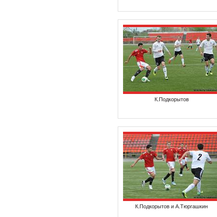
К.Подкорытов
К.Подкорытов и А.Тюргашкин