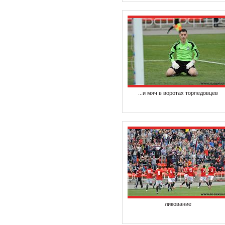
...и мяч в воротах торпедовцев
ликование