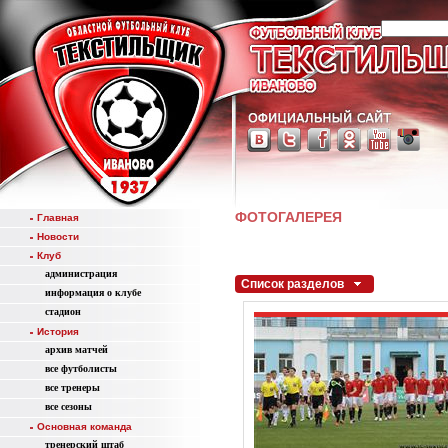
ФОТОГАЛЕРЕЯ
Главная
Новости
Клуб
администрация
Список разделов
информация о клубе
стадион
История
aрхив матчей
все футболисты
все тренеры
все сезоны
Основная команда
тренерский штаб