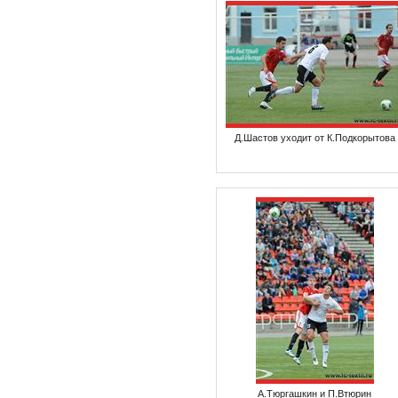
Д.Шастов уходит от К.Подкорытова
А.Тюргашкин и П.Втюрин