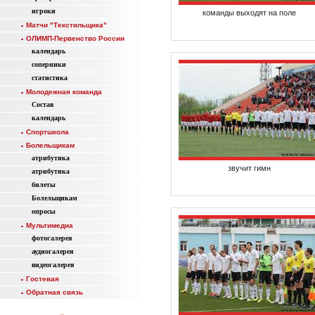
игроки
команды выходят на поле
Матчи "Текстильщика"
ОЛИМП-Первенство России
календарь
соперники
статистика
Молодежная команда
Состав
календарь
Спортшкола
Болельщикам
атрибутика
звучит гимн
атрибутика
билеты
Болельщикам
опросы
Мультимедиа
фотогалерея
аудиогалерея
видеогалерея
Гостевая
Обратная связь