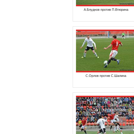
А.Блуднов против П.Втюрина
С.Орлов против С.Шалина