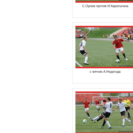
С.Орлов против И.Каратыгина
с мячом А.Недогода