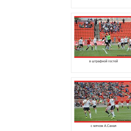
в штрафной гостей
с мячом А.Саная