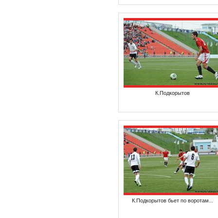
К.Подкорытов
К.Подкорытов бьет по воротам...