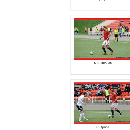
Ан.Смирнов
С.Орлов