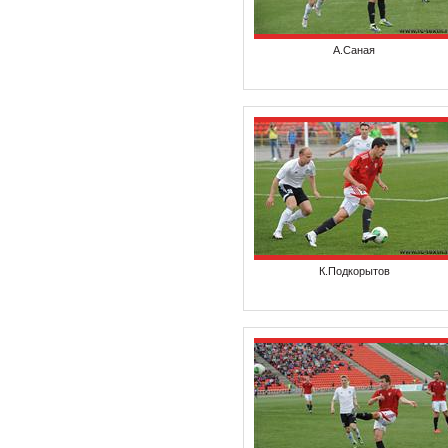
А.Саная
К.Подкорытов