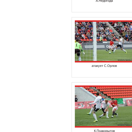
А.Недогода
атакует С.Орлов
К.Подкорытов