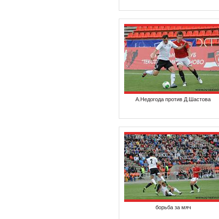
А.Недогода против Д.Шастова
борьба за мяч