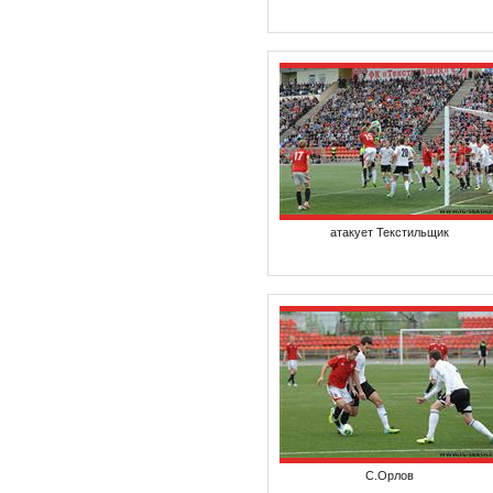
атакует Текстильщик
С.Орлов