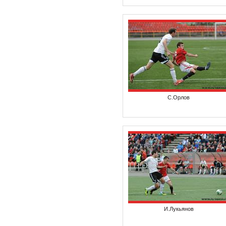
С.Орлов
И.Лукьянов