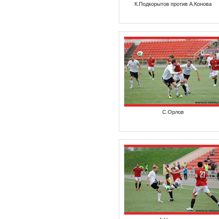
К.Подкорытов против А.Конова
С.Орлов