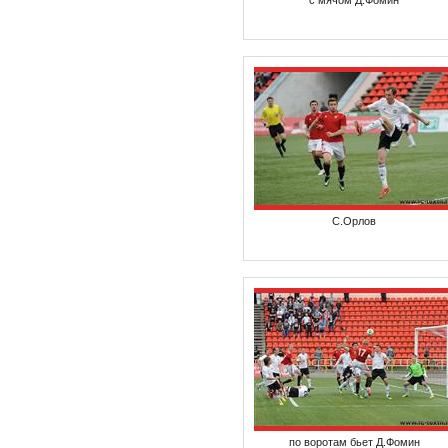
с мячом Д.Фомин
С.Орлов
по воротам бьет Д.Фомин