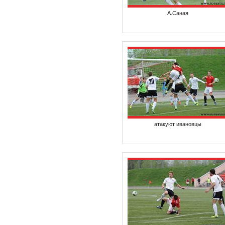
А.Саная
атакуют ивановцы