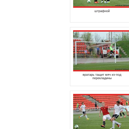
штрафной
вратарь тащит мяч из-под
перекладины