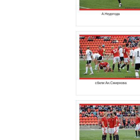
А.Недогода
сбили Ан.Смирнова