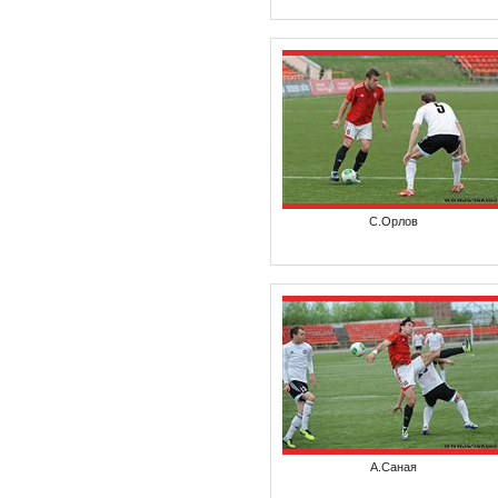
С.Орлов
А.Саная