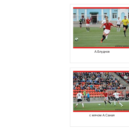
А.Блуднов
с мячом А.Саная