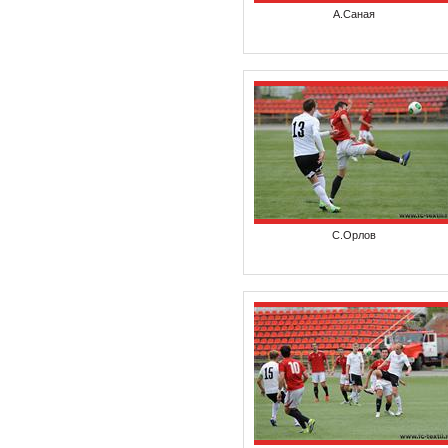
А.Саная
С.Орлов