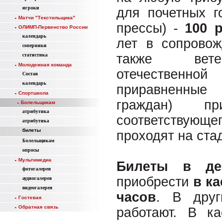
игроки
для почетных г
Матчи "Текстильщика"
прессы) -
100 
ОЛИМП-Первенство России
календарь
лет в сопровож
соперники
также вете
статистика
Молодежная команда
отечествен
Состав
календарь
приравненные
Спортшкола
граждан) пр
Болельщикам
атрибутика
соответствующ
атрибутика
билеты
проходят на ста
Болельщикам
опросы
Мультимедиа
Билеты в де
фотогалерея
приобрести
в ка
аудиогалерея
видеогалерея
часов
. В дру
Гостевая
Обратная связь
работают. В к