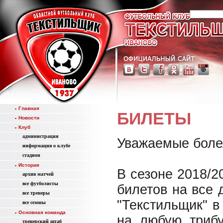
Главная
БИЛЕТЫ
Новости
Клуб
администрация
Уважаемые боле
информация о клубе
стадион
История
В сезоне 2018/2
aрхив матчей
все футболисты
билетов на все
все тренеры
"Текстильщик" в
все сезоны
Основная команда
на любую трибу
тренерский штаб