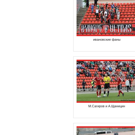
ивановские фаны
М.Сагиров и А.Щаницин