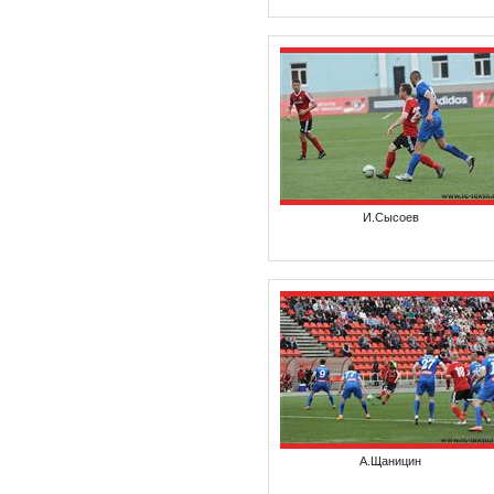
И.Сысоев
А.Щаницин