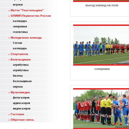
игроки
выход команд на поле
Матчи "Текстильщика"
ОЛИМП-Первенство России
календарь
соперники
статистика
Молодежная команда
Состав
календарь
Спортшкола
Болельщикам
атрибутика
соперники
атрибутика
билеты
Болельщикам
опросы
Мультимедиа
фотогалерея
аудиогалерея
видеогалерея
Гостевая
Обратная связь