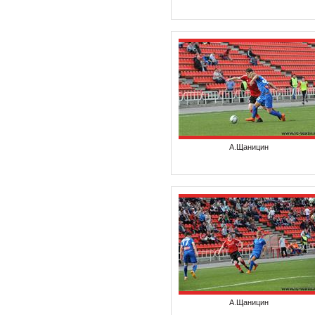
А.Щаницин
А.Щаницин