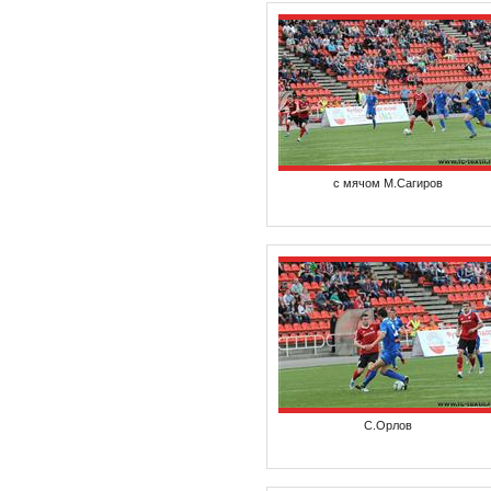
с мячом М.Сагиров
С.Орлов