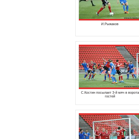
И.Рыжаков
С.Костин посылает 3-й мяч в ворота
гостей