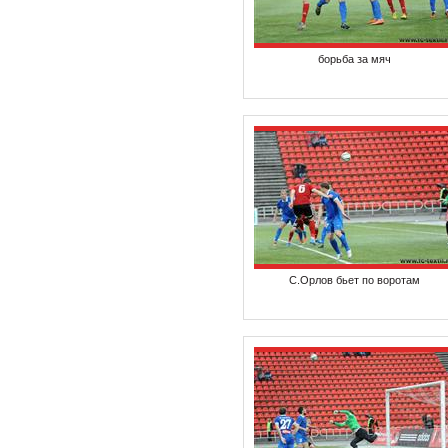
борьба за мяч
С.Орлов бьет по воротам