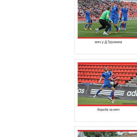
мяч у Д.Трункина
борьба за мяч