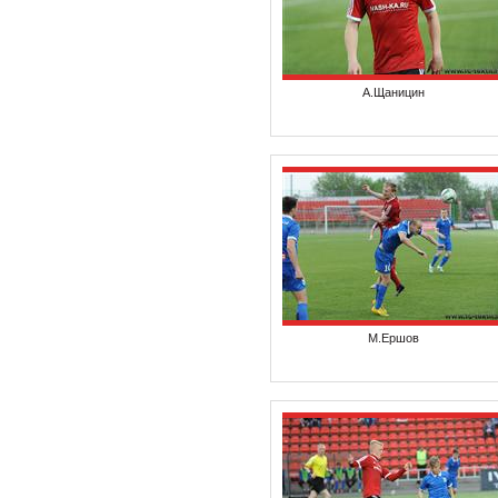
А.Щаницин
М.Ершов