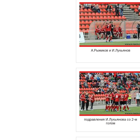
А.Рыжиков и И.Лукьянов
подравления И.Лукьянова со 2-м
голом