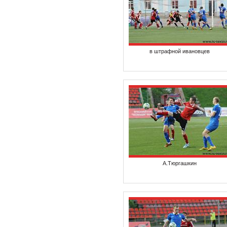
в штрафной ивановцев
А.Тюргашкин