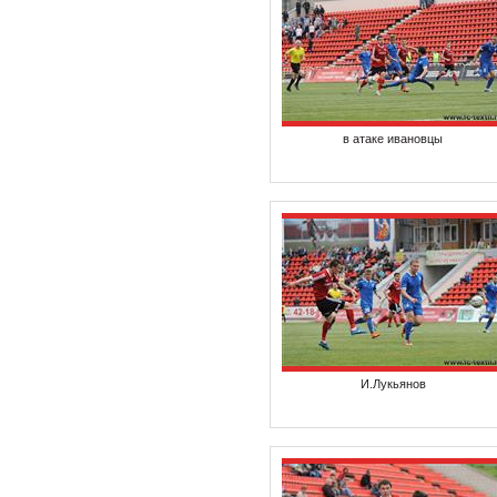
в атаке ивановцы
И.Лукьянов