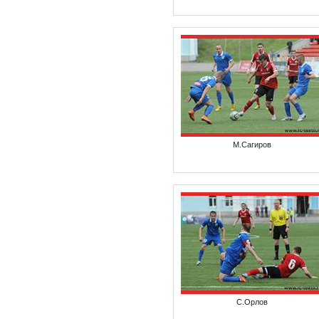
М.Сагиров
С.Орлов