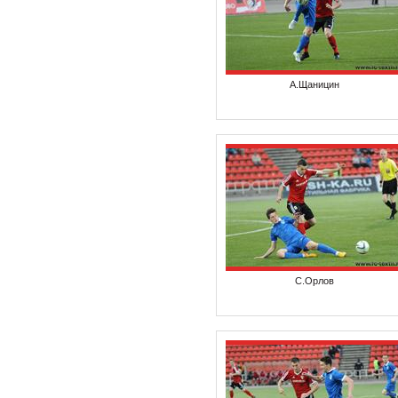
А.Щаницин
С.Орлов