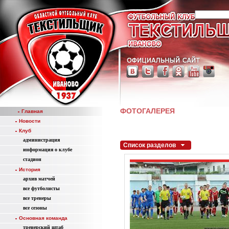
ФОТОГАЛЕРЕЯ
Главная
Новости
Клуб
администрация
Список разделов
информация о клубе
стадион
История
aрхив матчей
все футболисты
все тренеры
все сезоны
Основная команда
тренерский штаб