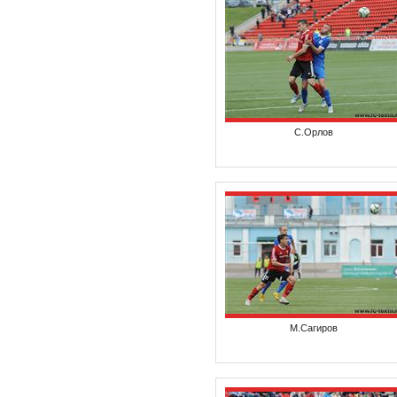
С.Орлов
М.Сагиров