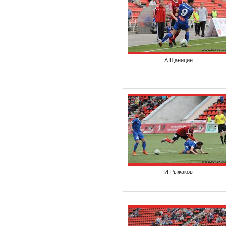
А.Щаницин
И.Рыжаков