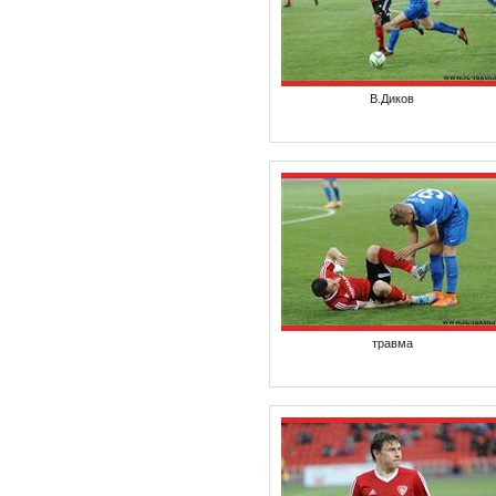
В.Диков
травма