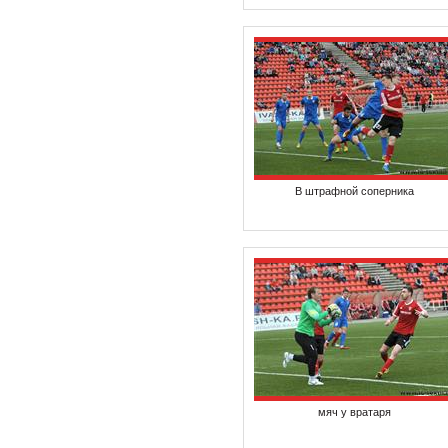
В штрафной соперника
мяч у вратаря