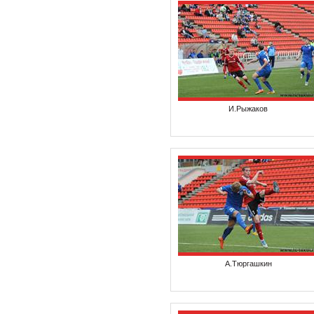
И.Рыжаков
А.Тюргашкин