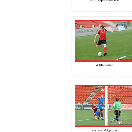
в штрафной гостей
А.Щаницин
в атаке М.Ершов