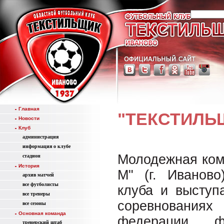
Главная
"ТЕКСТИЛЬ
Новости
Клуб
администрация
информация о клубе
Молодежная ком
стадион
История
М" (г. Иваново
aрхив матчей
все футболисты
клуба и выступ
все тренеры
соревнованиях
все сезоны
Основная команда
федерации ф
тренерский штаб