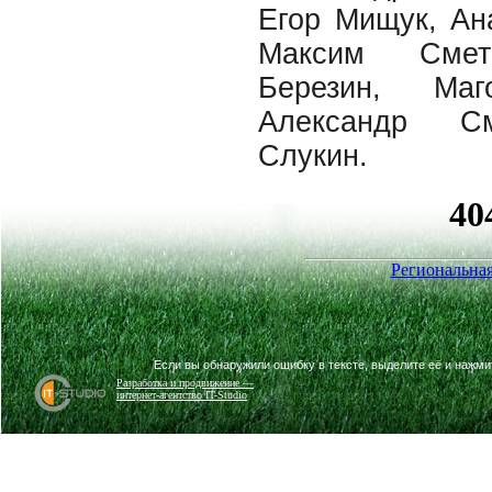
Егор Мищук, Ан
Максим Смет
Березин, Маг
Александр См
Слукин.
Региональная
Если вы обнаружили ошибку в тексте, выделите её и нажм
Разработка и продвижение —
интернет-агентство IT-Studio