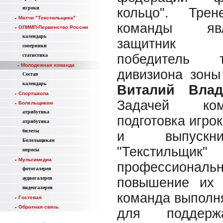
игроки
кольцо". Тре
Матчи "Текстильщика"
команды яв
ОЛИМП-Первенство России
календарь
защитник "
соперники
победитель 
статистика
Молодежная команда
дивизиона зоны
Состав
календарь
Виталий Влад
Спортшкола
Задачей ко
Болельщикам
атрибутика
подготовка игро
атрибутика
билеты
и выпускн
Болельщикам
"Текстильщи
опросы
Мультимедиа
профессиона
фотогалерея
аудиогалерея
повышение их 
видеогалерея
команда выполня
Гостевая
Обратная связь
для поддерж